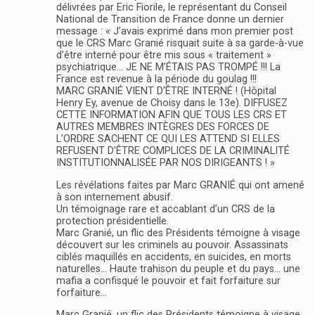
délivrées par Eric Fiorile, le représentant du Conseil
National de Transition de France donne un dernier
message : « J’avais exprimé dans mon premier post
que le CRS Marc Granié risquait suite à sa garde-à-vue
d’être interné pour être mis sous « traitement »
psychiatrique… JE NE M’ÉTAIS PAS TROMPÉ !!! La
France est revenue à la période du goulag !!!
MARC GRANIÉ VIENT D’ÊTRE INTERNÉ ! (Hôpital
Henry Ey, avenue de Choisy dans le 13e). DIFFUSEZ
CETTE INFORMATION AFIN QUE TOUS LES CRS ET
AUTRES MEMBRES INTÈGRES DES FORCES DE
L’ORDRE SACHENT CE QUI LES ATTEND SI ELLES
REFUSENT D’ÊTRE COMPLICES DE LA CRIMINALITÉ
INSTITUTIONNALISÉE PAR NOS DIRIGEANTS ! »
Les révélations faites par Marc GRANIÉ qui ont amené
à son internement abusif.
Un témoignage rare et accablant d’un CRS de la
protection présidentielle.
Marc Granié, un flic des Présidents témoigne à visage
découvert sur les criminels au pouvoir. Assassinats
ciblés maquillés en accidents, en suicides, en morts
naturelles… Haute trahison du peuple et du pays… une
mafia a confisqué le pouvoir et fait forfaiture sur
forfaiture…
Marc Granié, un flic des Présidents témoigne à visage