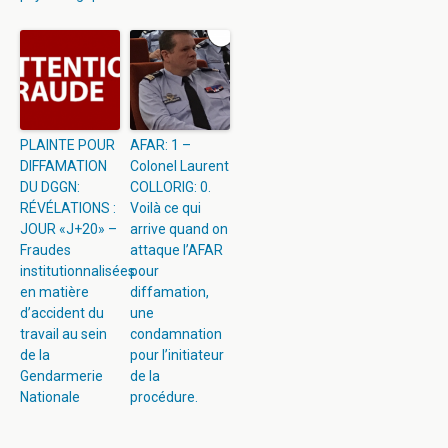
PLAINTE POUR
AFAR: 1 –
DIFFAMATION
Colonel Laurent
DU DGGN:
COLLORIG: 0.
RÉVÉLATIONS :
Voilà ce qui
JOUR «J+20» –
arrive quand on
Fraudes
attaque l’AFAR
institutionnalisées
pour
en matière
diffamation,
d’accident du
une
travail au sein
condamnation
de la
pour l’initiateur
Gendarmerie
de la
Nationale
procédure.