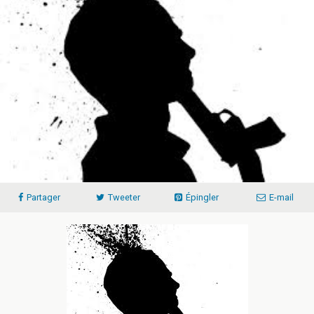
Partager
Tweeter
Épingler
E-mail