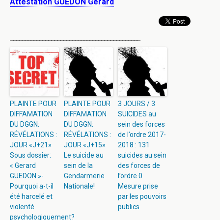
Attestation GUEDON Gerard
____________________________________________
PLAINTE POUR
PLAINTE POUR
3 JOURS / 3
DIFFAMATION
DIFFAMATION
SUICIDES au
DU DGGN:
DU DGGN:
sein des forces
RÉVÉLATIONS :
RÉVÉLATIONS :
de l’ordre 2017-
JOUR «J+21»
JOUR «J+15»
2018 : 131
Sous dossier:
Le suicide au
suicides au sein
« Gerard
sein de la
des forces de
GUEDON »-
Gendarmerie
l’ordre 0
Pourquoi a-t-il
Nationale!
Mesure prise
été harcelé et
par les pouvoirs
violenté
publics
psychologiquement?