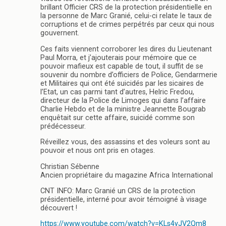
brillant Officier CRS de la protection présidentielle en
la personne de Marc Granié, celui-ci relate le taux de
corruptions et de crimes perpétrés par ceux qui nous
gouvernent.
Ces faits viennent corroborer les dires du Lieutenant
Paul Morra, et j’ajouterais pour mémoire que ce
pouvoir mafieux est capable de tout, il suffit de se
souvenir du nombre d’officiers de Police, Gendarmerie
et Militaires qui ont été suicidés par les sicaires de
l’Etat, un cas parmi tant d’autres, Helric Fredou,
directeur de la Police de Limoges qui dans l’affaire
Charlie Hebdo et de la ministre Jeannette Bougrab
enquêtait sur cette affaire, suicidé comme son
prédécesseur.
Réveillez vous, des assassins et des voleurs sont au
pouvoir et nous ont pris en otages.
Christian Sébenne
Ancien propriétaire du magazine Africa International
CNT INFO: Marc Granié un CRS de la protection
présidentielle, interné pour avoir témoigné à visage
découvert !
https://www.youtube.com/watch?v=KLs4yJV2Qm8