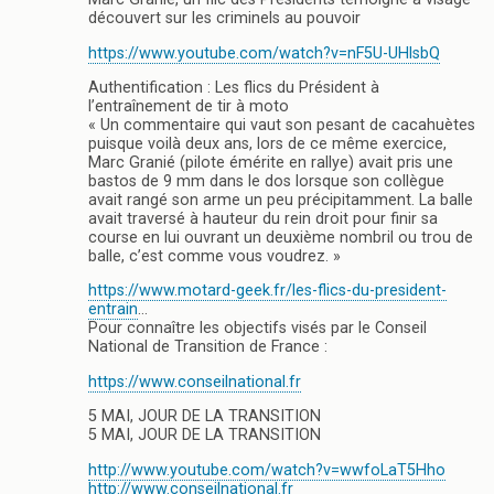
découvert sur les criminels au pouvoir
https://www.youtube.com/watch?v=nF5U-UHlsbQ
Authentification : Les flics du Président à
l’entraînement de tir à moto
« Un commentaire qui vaut son pesant de cacahuètes
puisque voilà deux ans, lors de ce même exercice,
Marc Granié (pilote émérite en rallye) avait pris une
bastos de 9 mm dans le dos lorsque son collègue
avait rangé son arme un peu précipitamment. La balle
avait traversé à hauteur du rein droit pour finir sa
course en lui ouvrant un deuxième nombril ou trou de
balle, c’est comme vous voudrez. »
https://www.motard-geek.fr/les-flics-du-president-
entrain
…
Pour connaître les objectifs visés par le Conseil
National de Transition de France :
https://www.conseilnational.fr
5 MAI, JOUR DE LA TRANSITION
5 MAI, JOUR DE LA TRANSITION
http://www.youtube.com/watch?v=wwfoLaT5Hho
http://www.conseilnational.fr