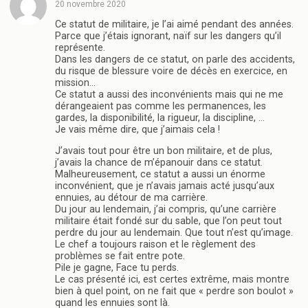
20 novembre 2020
Ce statut de militaire, je l’ai aimé pendant des années.
Parce que j’étais ignorant, naïf sur les dangers qu’il
représente.
Dans les dangers de ce statut, on parle des accidents,
du risque de blessure voire de décès en exercice, en
mission…
Ce statut a aussi des inconvénients mais qui ne me
dérangeaient pas comme les permanences, les
gardes, la disponibilité, la rigueur, la discipline, …
Je vais même dire, que j’aimais cela !
J’avais tout pour être un bon militaire, et de plus,
j’avais la chance de m’épanouir dans ce statut.
Malheureusement, ce statut a aussi un énorme
inconvénient, que je n’avais jamais acté jusqu’aux
ennuies, au détour de ma carrière.
Du jour au lendemain, j’ai compris, qu’une carrière
militaire était fondé sur du sable, que l’on peut tout
perdre du jour au lendemain. Que tout n’est qu’image.
Le chef a toujours raison et le règlement des
problèmes se fait entre pote.
Pile je gagne, Face tu perds.
Le cas présenté ici, est certes extrême, mais montre
bien à quel point, on ne fait que « perdre son boulot »
quand les ennuies sont là.