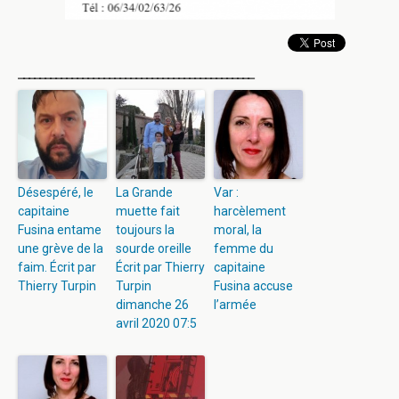
____________________________________________
Désespéré, le
La Grande
Var :
capitaine
muette fait
harcèlement
Fusina entame
toujours la
moral, la
une grève de la
sourde oreille
femme du
faim. Écrit par
Écrit par Thierry
capitaine
Thierry Turpin
Turpin
Fusina accuse
dimanche 26
l’armée
avril 2020 07:5