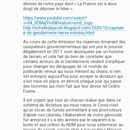
dérives de notre pays dont « La France est à deux
doigt de déposer le bilan ».
https://www.youtube.com/watch?
v=64_0CMajYm0&feature=emb_logo
http://echelledejacob.blogspot.com/2020/10/capitain
e-de-gendarmerie-herve-moreau.html
Au cours de cette émission les miasmes émanant des
usurpateurs gouvernementaux qui ont pris le pouvoir
illégalement en 2017, sont disséquées par un homme
de terrain, et cela fait du bien de constater que
certains acteurs de la Gendarmerie veulent s’impliquer
pour changer les dérapages de ce monde de
politicards véreux qui nous mènent au chaos, si rien
est entrepris aujourd’hui pour enrayer la dictature qui
s’est mise en place, et démoli chaque jour qui passe
des hommes qui n’ont fait que leur devoir tel Cédric
Fusina.
Il est urgent que tout un chacun réalise que dans ce
schéma de dictature qui nous nasse, le Covid n’est
qu’un écran de fumée permettant à ses promoteurs
d’abolir nos Libertés, l’élaboration de notre génocide
fut annoncé il y a des années par le sayanim à la
botte et aux ordres du NOM pour nous exterminer au
moyen du vaccin, vaccin cher à l’usurpateur Macron