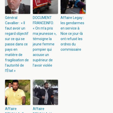
Général
DOCUMENT
Affaire Legay :
Cavallier : « Il
FRANCEINFO.
les gendarmes
faut avoir un
« On m’a pris
en service à
regard objectif
ma jeunesse »,
Nice ce jour-là
sur ce qui se
témoigne la
ont refusé les
passe dans ce
jeune femme
ordres du
pays en
pompier qui
commissaire
matière de
accuse un
fragilisation de
supérieur de
l’autorité de
l’avoir violée
l’État »
Affaire
Affaire