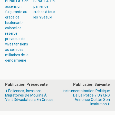
BENALLA: Son
BENALLA: Un
ascension
panier de
fulgurante au
crabes à tous
grade de
les niveaux!
lieutenant-
colonel de
réserve
provoque de
vives tensions
au sein des
militaires de la
gendarmerie
Publication Précédente
Publication Suivante
Éoliennes, Invasions
Instrumentalisation Politique
Migratoires De Moulins À
De La Police ? Un CRS
Vent Dévastateurs En Creuse
Annonce Quitter Son
Institution