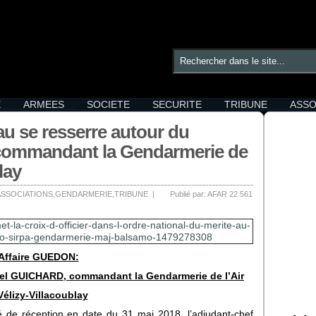
E
ARMEES
SOCIETE
SECURITE
TRIBUNE
ASSO
dans la
Terre
Chuchotements 
u se resserre autour du
Air
nos lecteurs
la presse
Mer
ommandant la Gendarmerie de
s la presse
Gendarmerie
lay
ASSOCIATIONS
,
GENDARMERIE
,
TRIBUNE
|
Publié par:
AFAR
22 561
Affaire GUEDON:
nel GUICHARD, commandant la Gendarmerie de l’Air
Vélizy-Villacoublay
de réception en date du 31 mai 2018, l’adjudant-chef