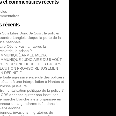
es et commentaires récents
icles
mmentaires
es récents
 Suis Libre Donc Je Suis : le policier
exandre Langlois claque la porte de la
ice nationale
aire Cédric Fusina : après la
chiatrie, la prison ?
MMUNIQUÉ ARMEE MEDIA
MMUNIQUÉ JUDICIAIRE DU 5 AOÛT
20 POUR UNE DURÉE DE 30 JOURS.
ECUTION PROVISOIRE JUGEMENT
N DEFINITIF
e foule agressive encercle des policiers
cédant à une interpellation à Nantes et
 blesse plusieurs
trumentalisation politique de la police ?
 CRS annonce quitter son institution
e marche blanche a été organisée en
honneur de la gendarme tuée dans le
t-et-Garonne
liennes, invasions migratoires de