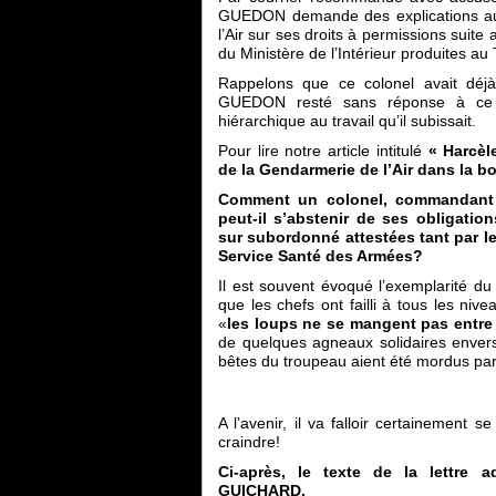
GUEDON demande des explications a
l’Air sur ses droits à permissions suite
du Ministère de l’Intérieur produites a
Rappelons que ce colonel avait déjà f
GUEDON resté sans réponse à ce jou
hiérarchique au travail qu’il subissait.
Pour lire notre article intitulé
« Harcè
de la Gendarmerie de l’Air dans la bo
Comment un colonel, commandant d
peut-il s’abstenir de ses obligati
sur subordonné attestées tant par le
Service Santé des Armées?
Il est souvent évoqué l’exemplarité d
que les chefs ont failli à tous les niv
«
les loups ne se mangent pas entre
de quelques agneaux solidaires envers 
bêtes du troupeau aient été mordus pa
A l’avenir, il va falloir certainement 
craindre!
Ci-après, le texte de la lettre 
GUICHARD.