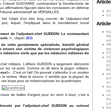
Articl
u Colonel GUICHARD, commandant la Gendarmerie de
 aux affirmations figurant dans les conclusions en défense
Art
u Tribunal administratif de VERSAILLES.
Co
ait l’objet d’un très long courrier de l’adjudant-chef
Articl
r, lequel, l’impliquait dans le harcèlement moral
#Je
lement de l’adjudant-chef GUEDON: Le commandant
Al
ucle. »
, cliquer (
ICI
).
pol
Aff
e cette gendarmerie spécialisée, bientôt général
psy
ons envers une victime de violences psychologiques
CO
s médecins civils que par les médecins militaires du
CO
20
u chef militaire. L’affaire GUEDON a largement démontré
EX
eaux sur ce point. Comme on dit dans le jargon militaire:
NO
 eux!
» . C’est un fait! On pouvait s’attendre à un soutien
Un
la victime. Mais là encore, il semble que la plupart de
pro
r ces loups pour se métamorphoser en lycanthropes.
en
Ins
Un
se munir de balles d’argent pour en venir à bout, c’est à
Un
l’
Lo
adressée par l’adjudant-chef GUEDON au colonel
Éo