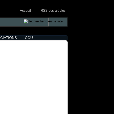
Accueil
RSS des articles
CIATIONS
CGU
et brèves de
Magazines
AVERTISSEMENT
Charte de bonne conduite
Mentions légales