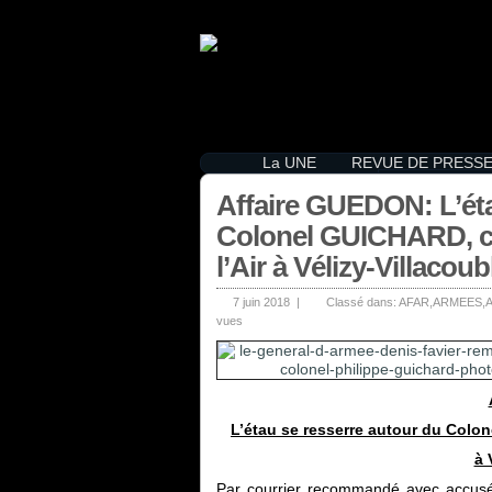
La UNE
REVUE DE PRESS
La gendarmerie 
Affaire GUEDON: L’éta
presse
La police dans 
Colonel GUICHARD, c
Les armées dan
l’Air à Vélizy-Villacoub
7 juin 2018 |
Classé dans:
AFAR
,
ARMEES
,
vues
L’étau se resserre autour du Colo
à 
Par courrier recommandé avec accusé 