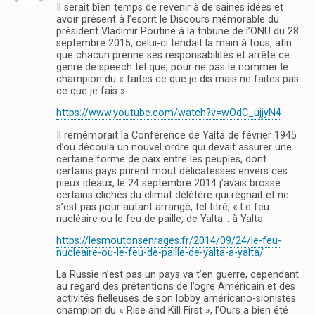
Il serait bien temps de revenir à de saines idées et
avoir présent à l’esprit le Discours mémorable du
président Vladimir Poutine à la tribune de l’ONU du 28
septembre 2015, celui-ci tendait la main à tous, afin
que chacun prenne ses responsabilités et arrête ce
genre de speech tel que, pour ne pas le nommer le
champion du « faites ce que je dis mais ne faites pas
ce que je fais ».
https://www.youtube.com/watch?v=wOdC_ujjyN4
Il remémorait la Conférence de Yalta de février 1945
d’où découla un nouvel ordre qui devait assurer une
certaine forme de paix entre les peuples, dont
certains pays prirent mout délicatesses envers ces
pieux idéaux, le 24 septembre 2014 j’avais brossé
certains clichés du climat délétère qui régnait et ne
s’est pas pour autant arrangé, tel titré, « Le feu
nucléaire ou le feu de paille, de Yalta… à Yalta
https://lesmoutonsenrages.fr/2014/09/24/le-feu-
nucleaire-ou-le-feu-de-paille-de-yalta-a-yalta/
La Russie n’est pas un pays va t’en guerre, cependant
au regard des prétentions de l’ogre Américain et des
activités fielleuses de son lobby américano-sionistes
champion du « Rise and Kill First », l’Ours a bien été