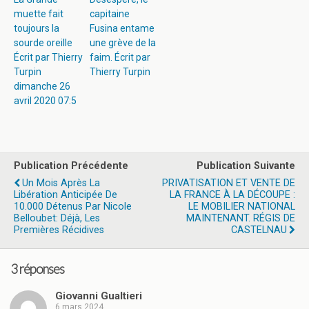
muette fait
capitaine
toujours la
Fusina entame
sourde oreille
une grève de la
Écrit par Thierry
faim. Écrit par
Turpin
Thierry Turpin
dimanche 26
avril 2020 07:5
Publication Précédente
Publication Suivante
Un Mois Après La
PRIVATISATION ET VENTE DE
Libération Anticipée De
LA FRANCE À LA DÉCOUPE :
10.000 Détenus Par Nicole
LE MOBILIER NATIONAL
Belloubet: Déjà, Les
MAINTENANT. RÉGIS DE
Premières Récidives
CASTELNAU
3 réponses
Giovanni Gualtieri
6 mars 2024