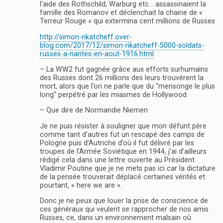
l’aide des Rothschild, Warburg etc… assassinaient la
famille des Romanov et déclenchait la chaine de «
Terreur Rouge » qui extermina cent millions de Russes
http://simon-rikatcheff.over-
blog.com/2017/12/simon-rikatcheff-5000-soldats-
russes-a-nantes-en-aout-1916.html
– La WW2 fut gagnée grâce aux efforts surhumains
des Russes dont 26 millions des leurs trouvèrent la
mort, alors que l’on ne parle que du “mensonge le plus
long“ perpétré par les miasmes de Hollywood.
– Que dire de Normandie Niemen
Je ne puis résister à souligner que mon défunt père
comme tant d’autres fut un rescapé des camps de
Pologne puis d’Autriche d’où il fut délivré par les
troupes de l’Armée Soviétique en 1944, j’ai d’ailleurs
rédigé cela dans une lettre ouverte au Président
Vladimir Poutine que je ne mets pas ici car la dictature
de la pensée trouverait déplacé certaines vérités et
pourtant, « here we are ».
Donc je ne peux que louer la prise de conscience de
ces généraux qui veulent se rapprocher de nos amis
Russes, ce, dans un environnement malsain où