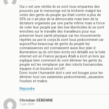
Oui c est une vérités ils se sont tous emparées des
pouvoirs par le mensonge est la tricherie malgré les
votes des gents du peuple qui était contre a plus de
55% se n ait plus de la démocratie mais bien de la
dictature organisée par une partie infime mais a force
de voler leur peuple par des loie liberticides ils se sont
enrichies sur le travaille des travailleurs pour eux
préserver leurs santé physique car les mouvements
répétés sa use le corps.ils sont tous pedocriminel car
aujourd’hui beaucoup de gents du peuple les
connaissances est connaissent aussi leur plan d
illumination qu ils ont bien écrits est détaillé sur la toile
internet est en France jacques Atalli a écrit un livre qui
explique bien comment ils vont éliminer les gents du
peuple est les remplacer par des robots humanoïdes
équipes d un boutout on/off.
Donc toute l humanité doit s unir est bouger pour les
éliminer tout ces satanistes pedocriminels ,,assassins
fourbes et malins.
Répondre
Christian SÉBENNE
1 juin 2020