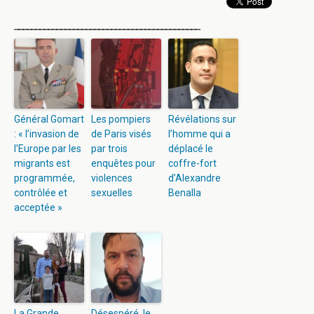
____________________________________________
Général Gomart
Les pompiers
Révélations sur
: « l’invasion de
de Paris visés
l’homme qui a
l’Europe par les
par trois
déplacé le
migrants est
enquêtes pour
coffre-fort
programmée,
violences
d’Alexandre
contrôlée et
sexuelles
Benalla
acceptée »
La Grande
Désespéré, le