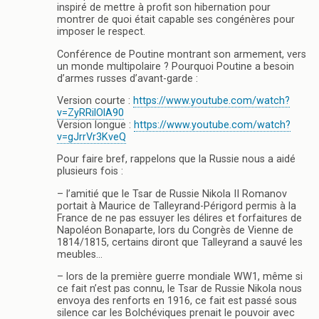
inspiré de mettre à profit son hibernation pour
montrer de quoi était capable ses congénères pour
imposer le respect.
Conférence de Poutine montrant son armement, vers
un monde multipolaire ? Pourquoi Poutine a besoin
d’armes russes d’avant-garde :
Version courte :
https://www.youtube.com/watch?
v=ZyRRilOlA90
Version longue :
https://www.youtube.com/watch?
v=gJrrVr3KveQ
Pour faire bref, rappelons que la Russie nous a aidé
plusieurs fois :
– l’amitié que le Tsar de Russie Nikola II Romanov
portait à Maurice de Talleyrand-Périgord permis à la
France de ne pas essuyer les délires et forfaitures de
Napoléon Bonaparte, lors du Congrès de Vienne de
1814/1815, certains diront que Talleyrand a sauvé les
meubles…
– lors de la première guerre mondiale WW1, même si
ce fait n’est pas connu, le Tsar de Russie Nikola nous
envoya des renforts en 1916, ce fait est passé sous
silence car les Bolchéviques prenait le pouvoir avec