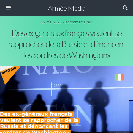
Armée Média
29 mai 2020 • 3 commentaires
Des ex-généraux français veulent se
rapprocher de la Russie et dénoncent
les «ordres de Washington»