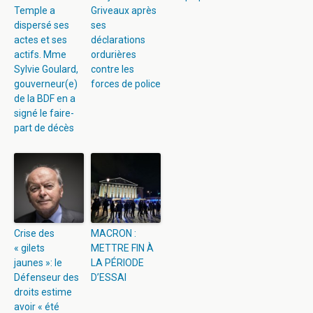
Temple a
Griveaux après
dispersé ses
ses
actes et ses
déclarations
actifs. Mme
ordurières
Sylvie Goulard,
contre les
gouverneur(e)
forces de police
de la BDF en a
signé le faire-
part de décès
Crise des
MACRON :
« gilets
METTRE FIN À
jaunes »: le
LA PÉRIODE
Défenseur des
D’ESSAI
droits estime
avoir « été