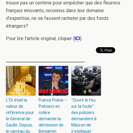
trouve pas un centime pour empêcher que des fleurons
français innovants, reconnus dans leur domaine
d’expertise, ne se fassent racheter par des fonds
étrangers?
Pour lire l’article original, cliquer (
ICI
)
____________________________________________
L’Or était la
France Police –
“Ouvrir le feu
valeur de
Policiers en
sur la foule” :
référence pour
colère
des policiers
le Général de
demande la
demandent à
Gaulle. Depuis,
démission de
Macron de
le carreau du
Benjamin
s’expliquer