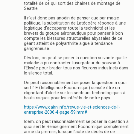
totalité de ce qui sort des chaines de montage de
Seattle.
Il n’est donc pas anodin de penser que par magie
politique, la substitution de Latécoère réponde à une
logistique d’accaparer toute la technicité et les
brevets du groupe aéronautique pour panser à bon
compte les blessures structurelles abyssales de ce
géant atteint de polyarthrite aigue à tendance
gangreneuse.
Dès lors, on peut se poser la question suivante quelle
maladie a pu contracter l’usurpateur du pouvoir à
l’Elysée pour brader tous nos fleurons industriels dans
le silence total.
On peut raisonnablement se poser la question à quoi
sert l’IE (Intelligence Économique) sensée être un
clignotant d’alerte sur les secteurs technologiques à
hauts risques pour les intérêts de notre pays.
https://www.cairn.info/revue-vie-et-sciences-de-l-
entreprise-2006-4-page-59.htm#
Idem, on peut raisonnablement se poser la question à
quoi sert le Renseignement Économique complément
armé du premier, lorsque l’acte de décès de ce