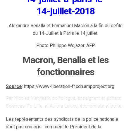
Alexandre Benalla et Emmanuel Macron à la fin du défilé
du 14-Juillet à Paris le 14 juillet.
Photo Philippe Wojazer. AFP
Macron, Benalla et les
fonctionnaires
Source
: https://www-liberation-fr.cdn.ampproject.org
Par
Nicolas Matyjasik, politologue, enseignant et éditeur,
Sciences-Po Lille.
et
Aurore Lalucq, économiste et porte-
parole de Génération.s
—
27 juillet 2018 à 18:30
Les représentants des syndicats de la police nationale
L’affaire traduit en fait la vision profonde
n’ont pas compris : comment le Président de la