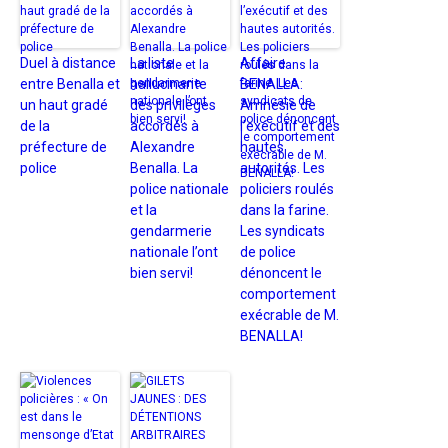
Duel à distance
La liste
Affaire
entre Benalla et
hallucinante
BENALLA:
un haut gradé
des privilèges
Amnésie de
de la
accordés à
l’exécutif et des
préfecture de
Alexandre
hautes
police
Benalla. La
autorités. Les
police nationale
policiers roulés
et la
dans la farine.
gendarmerie
Les syndicats
nationale l’ont
de police
bien servi!
dénoncent le
comportement
exécrable de M.
BENALLA!