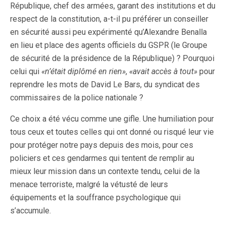
qu’a le Président de l’Etat et de ses
République, chef des armées, garant des institutions et du
respect de la constitution, a-t-il pu préférer un conseiller
serviteurs, les fonctionnaires. Trop
en sécurité aussi peu expérimenté qu’Alexandre Benalla
chers, inefficaces et inopérants, de
en lieu et place des agents officiels du GSPR (le Groupe
l’ancien monde en somme.
de sécurité de la présidence de la République) ? Pourquoi
celui qui
«n’était diplômé en rien»
,
«avait accès à tout»
pour
reprendre les mots de David Le Bars, du syndicat des
commissaires de la police nationale ?
Ce choix a été vécu comme une gifle. Une humiliation pour
tous ceux et toutes celles qui ont donné ou risqué leur vie
pour protéger notre pays depuis des mois, pour ces
policiers et ces gendarmes qui tentent de remplir au
mieux leur mission dans un contexte tendu, celui de la
menace terroriste, malgré la vétusté de leurs
équipements et la souffrance psychologique qui
s’accumule.