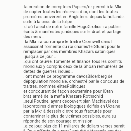
..
.la creation de comptoirs Papiers/or permit à la Mkr
de capter toutes les réserves d or, dont les toutes
premières arrivèrent en Angleterre depuis la hollande,
suite à la crise de la tulipe
.d où l aïeul de notre famille HugoGrotius ira publier
écrits & manifestes juridiques sur le droit et partage
des mers ..
..la Mkr ira corrompre le traître Cromwell dans l
assassinat fomenté du roi charles1erStuart pour le
remplacer par des membres Khazars sataniques
..jusqu à ce jour ..
..qui ont œuvré, fomenté et financé tous les conflits
mondiaux y compris ceux de la Shoah rémunérés de
dettes de guerres indues ..
. ont monté ce programme davosBilderberg de
dépopulation mondiale, orchestré par le concours de
traitres, nommés elitesPolitiques
et concourant de façon souterraine pour lOtan
bras armé de la mafia Khazare Rothschild
..seul Poutine, ayant découvert plan Machiavel des
laboratoires d armes biologiques édifiés en Ukraine
par la Mkr à dessein d être tous fracturés pour
contaminer le plus de victimes possibles, aura su
répondre de son courage et mission
..a ce jour, plus de 11 milliards de dollars verses parait