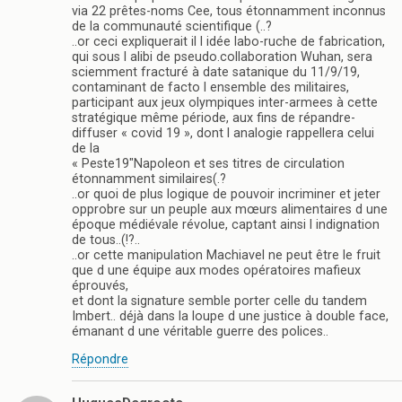
via 22 prêtes-noms Cee, tous étonnamment inconnus
de la communauté scientifique (..?
..or ceci expliquerait il l idée labo-ruche de fabrication,
qui sous l alibi de pseudo.collaboration Wuhan, sera
sciemment fracturé à date satanique du 11/9/19,
contaminant de facto l ensemble des militaires,
participant aux jeux olympiques inter-armees à cette
stratégique même période, aux fins de répandre-
diffuser « covid 19 », dont l analogie rappellera celui
de la
« Peste19″Napoleon et ses titres de circulation
étonnamment similaires(.?
..or quoi de plus logique de pouvoir incriminer et jeter
opprobre sur un peuple aux mœurs alimentaires d une
époque médiévale révolue, captant ainsi l indignation
de tous..(!?..
..or cette manipulation Machiavel ne peut être le fruit
que d une équipe aux modes opératoires mafieux
éprouvés,
et dont la signature semble porter celle du tandem
Imbert.. déjà dans la loupe d une justice à double face,
émanant d une véritable guerre des polices..
Répondre