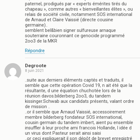
paternel, prodigués par « experts émérites tirés du
chapeau », comme autres « bienveillantes élites », ou
relais de société civile, notamment SOS international
de Arnaud et Claire Vaissié (directe cousine
germaine)..
semblent bel&bien signer sulfureuse arnaque
souterraine couronnant ce genocide programmé
2oo3 de la MKR
Répondre
Degroote
8 juin 2021
..suite aux derniers éléments captés et traduits, il
semble que cette opération Covid 19, n ait été que la
résultante, d une équation chuchotée lors de la
réunion davos.bilderberg 2oo3, du tandem
kissinger.Schwab aux candidats présents, valant ordre
de mission ..
..or il semble que Arnaud Vaissié, accessoirement
membre bilderberg fondateur SOS international,
cousin germain du tandem imbert, aient pu ensemble
insuffler à leur proche ami francois Hollande, l idée d
un virus dont Pasteur serait ainsi saisi
..or ceci expliquerait il son dépôt de brevet enregistré