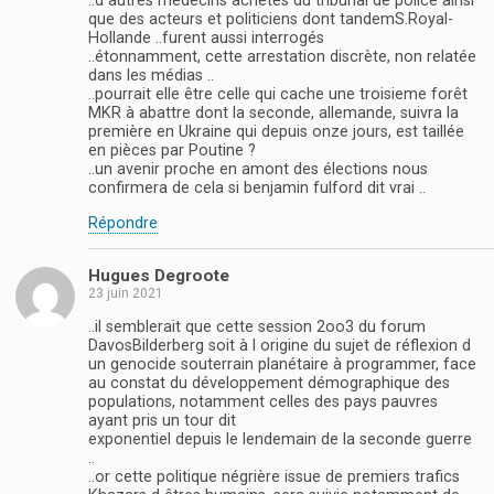
..d autres médecins achetés du tribunal de police ainsi
que des acteurs et politiciens dont tandemS.Royal-
Hollande ..furent aussi interrogés
..étonnamment, cette arrestation discrète, non relatée
dans les médias ..
..pourrait elle être celle qui cache une troisieme forêt
MKR à abattre dont la seconde, allemande, suivra la
première en Ukraine qui depuis onze jours, est taillée
en pièces par Poutine ?
..un avenir proche en amont des élections nous
confirmera de cela si benjamin fulford dit vrai ..
Répondre
Hugues Degroote
23 juin 2021
..il semblerait que cette session 2oo3 du forum
DavosBilderberg soit à l origine du sujet de réflexion d
un genocide souterrain planétaire à programmer, face
au constat du développement démographique des
populations, notamment celles des pays pauvres
ayant pris un tour dit
exponentiel depuis le lendemain de la seconde guerre
..
..or cette politique négrière issue de premiers trafics