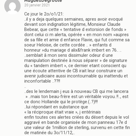
HuguesDegroote
20 janvier 2021
Ce jour le 2o/o1/21:
..il y a deja quelques semaines, apres avoir evoqué
devant son indignation légitime, Monsieur Claude
Bebear, que cette « tentative d extorsion de fonds »
dont celui ci m alerta, opérée « en mon nom »aupres
de sa fille et amie d enfance Flavie, qui fut comme sa
soeur Heloise, de cette cordée .. » enfants d
honneur »du mariage d alix&frank imbert en 76.. ..
..semblait â mon sens dissimuler odeur d une
manipulation destinée à nous séparer » de signature
du « tandem imbert », ce dernier etant conscient qu
une écoute attentive de CB irait leur construire un
avenir judiciaire aussi incontournable qu inattendu et
inconfortable ..??!!
..
..des le lendemain j eus à nouveau CB qui me lancera
» ..mais ton beau-frère est un véritable voyou..!!.., est
ce donc Hollande qui le protège.(..?)!!!
..lui répondant en substance que
« la réciproque était vraie », j entérinais
enfin toutes ces alertes criées du désert depuis le vol
aggravé en bande organisée de mon panneau 17e d
une valeur de 1million de sterling, survenu en cette fin
de matinée du 3o/11/12,..