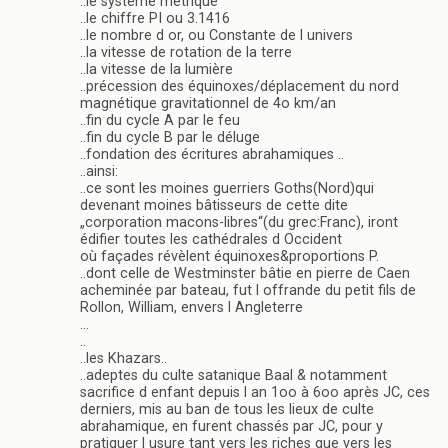
..le système métrique
..le chiffre PI ou 3.1416
..le nombre d or, ou Constante de l univers
..la vitesse de rotation de la terre
..la vitesse de la lumière
..précession des équinoxes/déplacement du nord
magnétique gravitationnel de 4o km/an
..fin du cycle A par le feu
..fin du cycle B par le déluge
..fondation des écritures abrahamiques ..
..ainsi:
..ce sont les moines guerriers Goths(Nord)qui
devenant moines bâtisseurs de cette dite
„corporation macons-libres“(du grec:Franc), iront
édifier toutes les cathédrales d Occident
où façades révèlent équinoxes&proportions P.
..dont celle de Westminster bâtie en pierre de Caen
acheminée par bateau, fut l offrande du petit fils de
Rollon, William, envers l Angleterre
…
..
..les Khazars..
..adeptes du culte satanique Baal & notamment
sacrifice d enfant depuis l an 1oo à 6oo après JC, ces
derniers, mis au ban de tous les lieux de culte
abrahamique, en furent chassés par JC, pour y
pratiquer l usure tant vers les riches que vers les