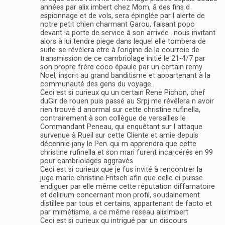
années par alix imbert chez Mom, â des fins d
espionnage et de vols, sera épinglée par l alerte de
notre petit chien charmant Garou, faisant popo
devant la porte de service â son arrivée ..nous invitant
alors à lui tendre piege dans lequel elle tombera de
suite..se révélera etre à l’origine de la courroie de
transmission de ce cambriolage initié le 21-4/7 par
son propre frère coco épaule par un certain remy
Noel, inscrit au grand banditisme et appartenant à la
communauté des gens du voyage..
Ceci est si curieux qu un certain Rene Pichon, chef
duGir de rouen puis passé au Srpj me révélera n avoir
rien trouvé d anormal sur cette christine rufinella,
contrairement à son collègue de versailles le
Commandant Peneau, qui enquêtant sur l attaque
survenue à Rueil sur cette Cliente et amie depuis
décennie jany le Pen..qui m apprendra que cette
christine rufinella et son mari furent incarcérés en 99
pour cambriolages aggravés
Ceci est si curieux que je fus invité à rencontrer la
juge marie christine Fritsch afin que celle ci puisse
endiguer par elle même cette réputation diffamatoire
et delirium concernant mon profil, soudainement
distillee par tous et certains, appartenant de facto et
par mimétisme, a ce même reseau alixImbert
Ceci est si curieux qu intrigué par un discours