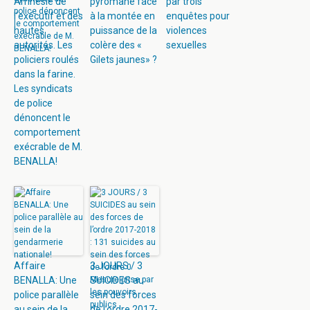
Amnésie de
pyromane face
par trois
l’exécutif et des
à la montée en
enquêtes pour
hautes
puissance de la
violences
autorités. Les
colère des «
sexuelles
policiers roulés
Gilets jaunes» ?
dans la farine.
Les syndicats
de police
dénoncent le
comportement
exécrable de M.
BENALLA!
Affaire
3 JOURS / 3
BENALLA: Une
SUICIDES au
police parallèle
sein des forces
au sein de la
de l’ordre 2017-