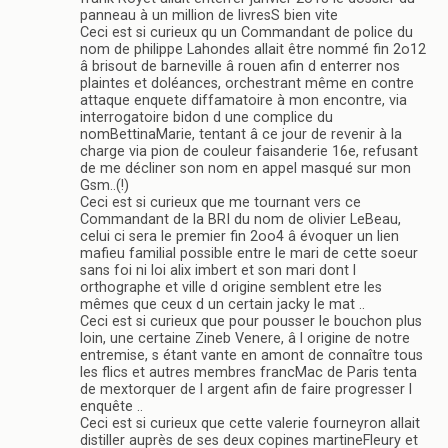
panneau à un million de livresS bien vite
Ceci est si curieux qu un Commandant de police du
nom de philippe Lahondes allait être nommé fin 2o12
â brisout de barneville â rouen afin d enterrer nos
plaintes et doléances, orchestrant même en contre
attaque enquete diffamatoire à mon encontre, via
interrogatoire bidon d une complice du
nomBettinaMarie, tentant â ce jour de revenir à la
charge via pion de couleur faisanderie 16e, refusant
de me décliner son nom en appel masqué sur mon
Gsm..(!)
Ceci est si curieux que me tournant vers ce
Commandant de la BRI du nom de olivier LeBeau,
celui ci sera le premier fin 2oo4 â évoquer un lien
mafieu familial possible entre le mari de cette soeur
sans foi ni loi alix imbert et son mari dont l
orthographe et ville d origine semblent etre les
mêmes que ceux d un certain jacky le mat ..
Ceci est si curieux que pour pousser le bouchon plus
loin, une certaine Zineb Venere, â l origine de notre
entremise, s étant vante en amont de connaître tous
les flics et autres membres francMac de Paris tenta
de mextorquer de l argent afin de faire progresser l
enquête ..
Ceci est si curieux que cette valerie fourneyron allait
distiller auprès de ses deux copines martineFleury et