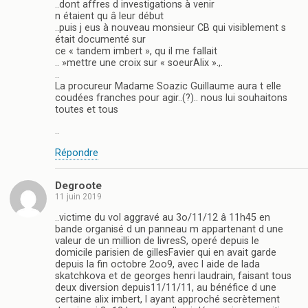
..dont affres d investigations à venir
n étaient qu â leur début
..puis j eus à nouveau monsieur CB qui visiblement s
était documenté sur
ce « tandem imbert », qu il me fallait
.. »mettre une croix sur « soeurAlix ».,.
..
La procureur Madame Soazic Guillaume aura t elle
coudées franches pour agir..(?).. nous lui souhaitons
toutes et tous
..
Répondre
Degroote
11 juin 2019
..victime du vol aggravé au 3o/11/12 â 11h45 en
bande organisé d un panneau m appartenant d une
valeur de un million de livresS, operé depuis le
domicile parisien de gillesFavier qui en avait garde
depuis la fin octobre 2oo9, avec l aide de lada
skatchkova et de georges henri laudrain, faisant tous
deux diversion depuis11/11/11, au bénéfice d une
certaine alix imbert, l ayant approché secrètement