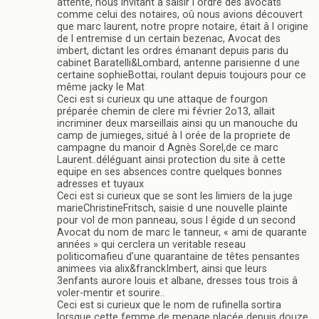
attente, nous invitant à saisir l ordre des avocats
comme celui des notaires, oû nous avions découvert
que marc laurent, notre propre notaire, était â l origine
de l entremise d un certain bezenac, Avocat des
imbert, dictant les ordres émanant depuis paris du
cabinet Baratelli&Lombard, antenne parisienne d une
certaine sophieBottai, roulant depuis toujours pour ce
même jacky le Mat
Ceci est si curieux qu une attaque de fourgon
préparée chemin de clere mi février 2o13, allait
incriminer deux marseillais ainsi qu un manouche du
camp de jumieges, situé à l orée de la propriete de
campagne du manoir d Agnès Sorel,de ce marc
Laurent..déléguant ainsi protection du site â cette
equipe en ses absences contre quelques bonnes
adresses et tuyaux
Ceci est si curieux que se sont les limiers de la juge
marieChristineFritsch, saisie d une nouvelle plainte
pour vol de mon panneau, sous l égide d un second
Avocat du nom de marc le tanneur, « ami de quarante
années » qui cerclera un veritable reseau
politicomafieu d’une quarantaine de têtes pensantes
animees via alix&franckImbert, ainsi que leurs
3enfants aurore louis et albane, dresses tous trois â
voler-mentir et sourire..
Ceci est si curieux que le nom de rufinella sortira
lorsque cette femme de menage placée depuis douze