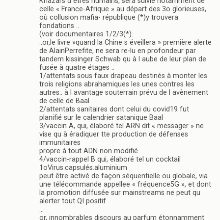
Khazars d êtres humains, sera suivie notamment de
celle « France-Afrique » au départ des 3o glorieuses,
où collusion mafia- république (*)y trouvera
fondations ..
(voir documentaires 1/2/3(*).
..or,le livre »quand la Chine s éveillera » première alerte
de AlainPerrefite, ne sera re-lu en profondeur par
tandem kissinger Schwab qu à l aube de leur plan de
fusée à quatre étages ..
1/attentats sous faux drapeau destinés à monter les
trois religions abrahamiques les unes contres les
autres.. à l avantage souterrain prévu de l avènement
de celle de Baal
2/attentats sanitaires dont celui du covid19 fut
planifié sur le calendrier satanique Baal
3/vaccin A, qui, élaboré tel ARN dit « messager » ne
vise qu à éradiquer tte production de défenses
immunitaires
propre à tout ADN non modifié
4/vaccin-rappel B qui, élaboré tel un cocktail
1oVirus.capsulés.aluminium
peut être activé de façon séquentielle ou globale, via
une télécommande appellee « fréquence5G », et dont
la promotion diffusée sur mainstreams ne peut qu
alerter tout QI positif
…
or, innombrables discours au parfum étonnamment