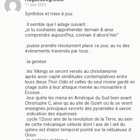
11 juin 2023
Synthèse et mise à jour..
..
..Il semble que l adage suivant..:
„si tu souhaites appréhender demain & ainsi
comprendre aujourd’hui, connais d abord hier“
..
..puisse prendre résolument place ce jour, au vu des
événements traversés par tous..
..
..la genèse:
..les Vikings se seront versés au christianisme
après avoir capté similitudes contemplatives entre
leurs dieux Thor-Odin et celles du seul moine gardé en
otage suite à leur attaque menée au monastère d
Écosse ..
..leur quête les mena en Amérique du Sud bien avant
Christophe C, ainsi qu au site de Gizeh où ils se virent
enseignés principaux secrets des pyramides à savoir:
..indication des équinoxes
..cycle 12ooo ans de la revolution de la Terre, au sein
de cette mécanique céleste dont l axe de l œil du
sphinx est étalon temporel pointé sur la nébuleuse d
Orion