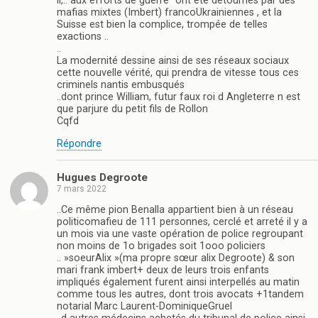
il,..”aux efforts de guerre” ont été détournés par des
mafias mixtes (Imbert) francoUkrainiennes , et la
Suisse est bien la complice, trompée de telles
exactions ..
..
La modernité dessine ainsi de ses réseaux sociaux
cette nouvelle vérité, qui prendra de vitesse tous ces
criminels nantis embusqués
..dont prince William, futur faux roi d Angleterre n est
que parjure du petit fils de Rollon
Cqfd
Répondre
Hugues Degroote
7 mars 2022
..Ce même pion Benalla appartient bien à un réseau
politicomafieu de 111 personnes, cerclé et arreté il y a
un mois via une vaste opération de police regroupant
non moins de 1o brigades soit 1ooo policiers
.. »soeurAlix »(ma propre sœur alix Degroote) & son
mari frank imbert+ deux de leurs trois enfants
impliqués également furent ainsi interpellés au matin
comme tous les autres, dont trois avocats +1tandem
notarial Marc Laurent-DominiqueGruel