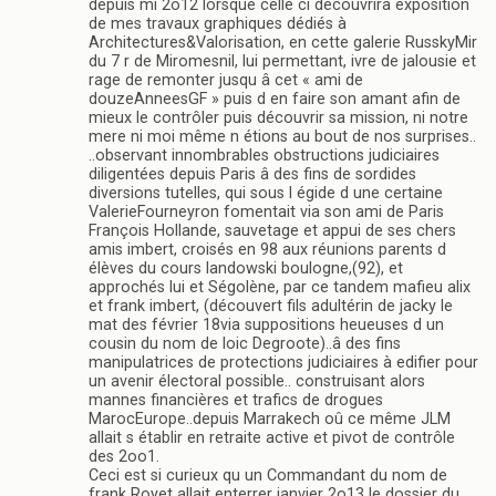
depuis mi 2o12 lorsque celle ci découvrira exposition
de mes travaux graphiques dédiés à
Architectures&Valorisation, en cette galerie RusskyMir
du 7 r de Miromesnil, lui permettant, ivre de jalousie et
rage de remonter jusqu â cet « ami de
douzeAnneesGF » puis d en faire son amant afin de
mieux le contrôler puis découvrir sa mission, ni notre
mere ni moi même n étions au bout de nos surprises..
..observant innombrables obstructions judiciaires
diligentées depuis Paris â des fins de sordides
diversions tutelles, qui sous l égide d une certaine
ValerieFourneyron fomentait via son ami de Paris
François Hollande, sauvetage et appui de ses chers
amis imbert, croisés en 98 aux réunions parents d
élèves du cours landowski boulogne,(92), et
approchés lui et Ségolène, par ce tandem mafieu alix
et frank imbert, (découvert fils adultérin de jacky le
mat des février 18via suppositions heueuses d un
cousin du nom de loic Degroote)..â des fins
manipulatrices de protections judiciaires à edifier pour
un avenir électoral possible.. construisant alors
mannes financières et trafics de drogues
MarocEurope..depuis Marrakech oû ce même JLM
allait s établir en retraite active et pivot de contrôle
des 2oo1.
Ceci est si curieux qu un Commandant du nom de
frank Royet allait enterrer janvier 2o13 le dossier du