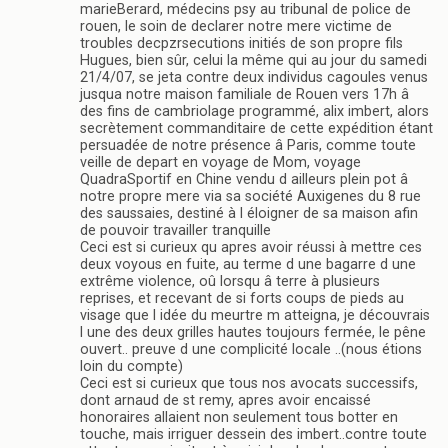
marieBerard, médecins psy au tribunal de police de
rouen, le soin de declarer notre mere victime de
troubles decpzrsecutions initiés de son propre fils
Hugues, bien sûr, celui la même qui au jour du samedi
21/4/07, se jeta contre deux individus cagoules venus
jusqua notre maison familiale de Rouen vers 17h â
des fins de cambriolage programmé, alix imbert, alors
secrètement commanditaire de cette expédition étant
persuadée de notre présence â Paris, comme toute
veille de depart en voyage de Mom, voyage
QuadraSportif en Chine vendu d ailleurs plein pot â
notre propre mere via sa société Auxigenes du 8 rue
des saussaies, destiné à l éloigner de sa maison afin
de pouvoir travailler tranquille
Ceci est si curieux qu apres avoir réussi à mettre ces
deux voyous en fuite, au terme d une bagarre d une
extrême violence, oû lorsqu â terre à plusieurs
reprises, et recevant de si forts coups de pieds au
visage que l idée du meurtre m atteigna, je découvrais
l une des deux grilles hautes toujours fermée, le pêne
ouvert.. preuve d une complicité locale ..(nous étions
loin du compte)
Ceci est si curieux que tous nos avocats successifs,
dont arnaud de st remy, apres avoir encaissé
honoraires allaient non seulement tous botter en
touche, mais irriguer dessein des imbert..contre toute