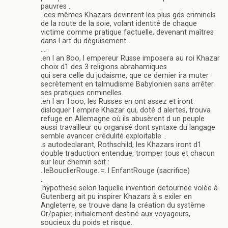
pauvres ..
..ces mêmes Khazars devinrent les plus gds criminels
de la route de la soie, volant identité de chaque
victime comme pratique factuelle, devenant maîtres
dans l art du déguisement.
….
.en l an 8oo, l empereur Russe imposera au roi Khazar
choix d1 des 3 religions abrahamiques
qui sera celle du judaisme, que ce dernier ira muter
secrètement en talmudisme Babylonien sans arrêter
ses pratiques criminelles..
.en l an 1ooo, les Russes en ont assez et iront
disloquer l empire Khazar qui, doté d alertes, trouva
refuge en Allemagne où ils abusèrent d un peuple
aussi travailleur qu organisé dont syntaxe du langage
semble avancer crédulité exploitable ..
.s autodeclarant, Rothschild, les Khazars iront d1
double traduction entendue, tromper tous et chacun
sur leur chemin soit :
..leBouclierRouge..=..l EnfantRouge (sacrifice)
..
.hypothese selon laquelle invention detournee volée à
Gutenberg ait pu inspirer Khazars à s exiler en
Angleterre, se trouve dans la création du système
Or/papier, initialement destiné aux voyageurs,
soucieux du poids et risque..