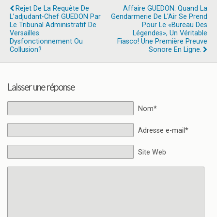
Rejet De La Requête De
Affaire GUEDON: Quand La
L’adjudant-Chef GUEDON Par
Gendarmerie De L'Air Se Prend
Le Tribunal Administratif De
Pour Le «bureau Des
Versailles.
Légendes», Un Véritable
Dysfonctionnement Ou
Fiasco! Une Première Preuve
Collusion?
Sonore En Ligne.
Laisser une réponse
Nom*
Adresse e-mail*
Site Web