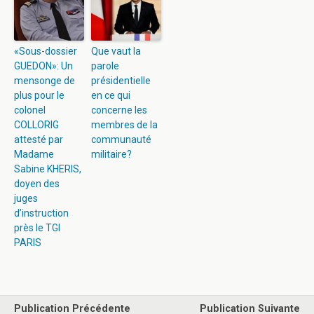
«Sous-dossier
Que vaut la
GUEDON»: Un
parole
mensonge de
présidentielle
plus pour le
en ce qui
colonel
concerne les
COLLORIG
membres de la
attesté par
communauté
Madame
militaire?
Sabine KHERIS,
doyen des
juges
d’instruction
près le TGI
PARIS
Publication Précédente
Publication Suivante