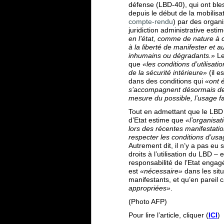
défense (LBD-40), qui ont ble
depuis le début de la mobilisat
compte-rendu
) par des organi
juridiction administrative esti
en l’état, comme de nature à c
à la liberté de manifester et 
inhumains ou dégradants.»
Le
que
«
les conditions d’utilisa
de la sécurité intérieure»
(il 
dans des conditions qui
«ont é
s’accompagnent désormais de l’
mesure du possible, l’usage f
Tout en admettant que le LB
d’Etat estime que
«l’organisat
lors des récentes manifestatio
respecter les conditions d’usag
Autrement dit, il n’y a pas eu 
droits à l’utilisation du LBD –
responsabilité de l’Etat engag
est
«nécessaire»
dans les sit
manifestants, et qu’en pareil
appropriées»
.
(Photo AFP)
Pour lire l’article, cliquer (
ICI
)