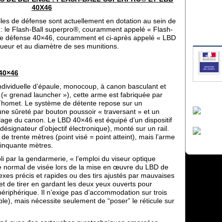
40X46
les de défense sont actuellement en dotation au sein de
e : le Flash-Ball superpro®, couramment appelé « Flash-
s de défense 40×46, couramment et ci-après appelé « LBD
gueur et au diamètre de ses munitions.
40×46
dividuelle d’épaule, monocoup, à canon basculant et
« grenad launcher »), cette arme est fabriquée par
 Thomet. Le système de détente repose sur un
ne sûreté par bouton poussoir « traversant » et un
lage du canon. Le LBD 40×46 est équipé d’un dispositif
désignateur d’objectif électronique), monté sur un rail.
 de trente mètres (point visé = point atteint), mais l’arme
 cinquante mètres.
li par la gendarmerie, « l’emploi du viseur optique
e normal de visée lors de la mise en œuvre du LBD de
flexes précis et rapides ou des tirs ajustés par mauvaises
rmet de tirer en gardant les deux yeux ouverts pour
ériphérique. Il n’exige pas d’accommodation sur trois
ble), mais nécessite seulement de “poser” le réticule sur