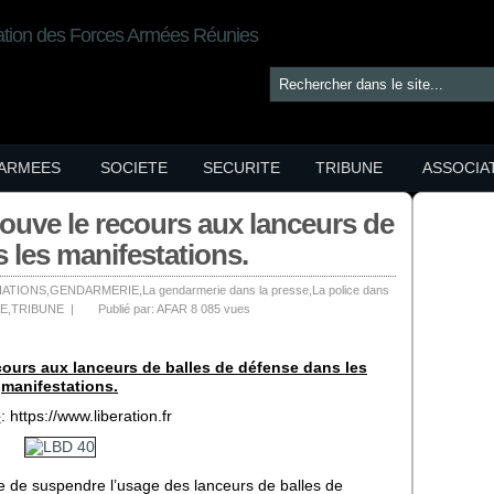
ARMEES
SOCIETE
SECURITE
TRIBUNE
ASSOCIA
rouve le recours aux lanceurs de
 les manifestations.
IATIONS
,
GENDARMERIE
,
La gendarmerie dans la presse
,
La police dans
TE
,
TRIBUNE
|
Publié par:
AFAR
8 085 vues
cours aux lanceurs de balles de défense dans les
manifestations.
e
: https://www.liberation.fr
se de suspendre l’usage des lanceurs de balles de