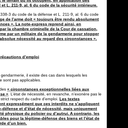
le terrain qu’ils occupent, en application des
et L. 211-9, al. 6 du code de la sécurité intérieure.
2338-3 du code de la défense et L. 211-9, al. 6 du code
age de l’arme doit « toujours être rendu absolument
ances ». La note-express reprend ainsi, en
 par la chambre criminelle de la Cour de cassation,
me par un militaire de la gendarmerie pour stopper
d’absolue nécessité au regard des circonstances ».
 précautions d’emploi
endarmerie, il existe des cas dans lesquels les
ne sont pas applicables.
t des
« circonstances exceptionnelles liées aux
nse »
. L’état de nécessité, en revanche, n’exonère pas le
 strict respect du cadre d’emploi.
Les textes
ent expressément que ces interdits ne s’appliquent
e-défense et d’état de nécessité, mais uniquement
té physique du policier ou d’autrui. A contrario, les
ables pour la légitime-défense des biens et l’état de
rde d’un bien.