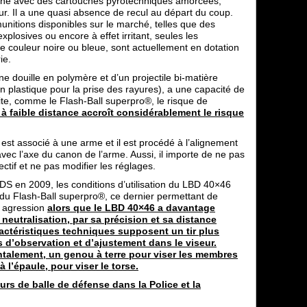
nné avec des cartouches pyrotechniques amorcées,
teur. Il a une quasi absence de recul au départ du coup.
munitions disponibles sur le marché, telles que des
plosives ou encore à effet irritant, seules les
de couleur noire ou bleue, sont actuellement en dotation
ie.
 douille en polymère et d’un projectile bi-matière
n plastique pour la prise des rayures), a une capacité de
mite, comme le Flash-Ball superpro®, le risque de
r à faible distance accroît considérablement le risque
est associé à une arme et il est procédé à l’alignement
avec l’axe du canon de l’arme. Aussi, il importe de ne pas
ctif et ne pas modifier les réglages.
NDS en 2009, les conditions d’utilisation du LBD 40×46
s du Flash-Ball superpro®, ce dernier permettant de
e agression
alors que le LBD 40×46 a davantage
neutralisation, par sa précision et sa distance
aractéristiques techniques supposent un tir plus
s d’observation et d’ajustement dans le viseur.
ontalement, un genou à terre pour viser les membres
à l’épaule, pour viser le torse.
rs de balle de défense dans la Police et la