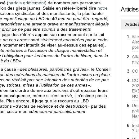
ssé (
parfois grièvement
) de nombreuses personnes
ion des gilets jaunes. Saisie en référé-liberté (lire
notre
Article
sations syndicales et des manifestants, la plus haute
me
«que l’usage du LBD de 40 mm ne peut être regardé,
aractériser une atteinte grave et manifestement illégale
Article
au droit de ne pas être soumis à des traitements
 juge des référés appuie son raisonnement sur le fait
#Je
tion de ces armes sont strictement encadrées par le code
Ale
est notamment interdit de viser au-dessus des épaules),
pol
té réitérées à l’occasion de chaque manifestation et
obligation pour les forces de l’ordre de filmer, dans la
Aff
ait du LBD»
.
psy
D a causé
«des blessures, parfois très graves»,
le Conseil
CO
ion des opérations de maintien de l’ordre mises en place
ns ne révélait pas une intention des autorités de ne pas
CO
e, strictes, mises à l’utilisation de ces armes»
.
20
selon lui d’ordre donné aux policiers d’outrepasser leurs
EX
 en conséquence, même si c’est arrivé, il n’estime pas la
NO
ée. Plus encore, il juge que le recours au LBD
Une
uations
«d’actes de violence et de destruction»
par des
pol
 cas, ces armes
«
demeurent particulièrement
Nan
Ins
? U