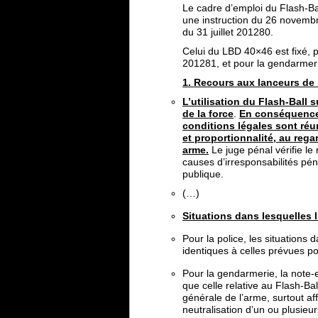
Le cadre d’emploi du Flash-Bal
une instruction du 26 novembr
du 31 juillet 201280.
Celui du LBD 40×46 est fixé, 
201281, et pour la gendarmeri
1. Recours aux lanceurs de 
L’utilisation du Flash-Ball 
de la force
.
En conséquence,
conditions légales sont réu
et proportionnalité, au rega
arme.
Le juge pénal vérifie le
causes d’irresponsabilités pé
publique.
(…)
Situations dans lesquelles 
Pour la police, les situations
identiques à celles prévues po
Pour la gendarmerie, la note-
que celle relative au Flash-Ba
générale de l’arme, surtout aff
neutralisation d’un ou plusie