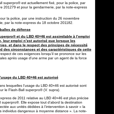
l superpro® est actuellement fixé, pour la police, par
e 201279 et pour la gendarmerie, par la note-express
pour la police, par une instruction du 26 novembre
e, par la note-express du 18 octobre 201182.
balles de défense
superpro® et du LBD 40×46 est assimilable à l’emploi
 leur emploi n’est autorisé que lorsque les
nies, et dans le respect des principes de nécessité
rd des circonstances et des caractéristiques de cette
 respect de ces exigences lorsqu’il se prononce sur les
nales après usage d’une arme par un agent de la force
l’usage du LBD 40×46 est autorisé
 dans lesquelles l’usage du LBD 40×46 est autorisé sont
ur le Flash-Ball superpro® (V. supra).
express de 2011 relative au LBD 40×46 est plus précise
ll superpro®. Elle expose tout d’abord la destination
ectée aux unités dédiées à l’intervention à savoir « la
urs individus dangereux à moyenne distance ». La note-