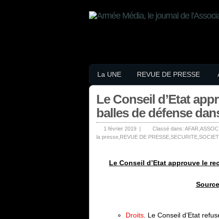
La UNE
REVUE DE PRESSE
Le Conseil d’Etat app
balles de défense dans
1 février 2019 |
Classé dans:
AFAR
,
ASSOC
la presse
,
REVUE DE PRESSE
,
SECURITE
,
SOCIE
Le Conseil d’Etat approuve le re
Sourc
Droits
. Le Conseil d’Etat refu