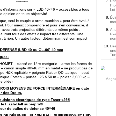
Une
*********
l’h
s d’informations sur « LBD 40×46 » accessibles à tous
Lot
re opinion en toute objectivité.
Éol
que, seul le couple « arme-munition » peut être évalué,
mou
ant. Pour mieux comprendre et pour s’en convaincre, il
e avec trois projectiles différents de même poids :
Att
 auront tous des effets d’impact très différents. Une
Rwa
ert à rien. Un autre facteur déterminant est son impact
non
Dés
DÉFENSE
(LBD 40 ou GL-06) 40 mm
une
Tur
ques:
OMET – classé en 1ère catégorie – arme les forces de
09 – canon simple 40×46 mm en métal – ne produit pas de
type H&K repliable + poignée Raider QD tactique – peut
onique Eotech – portée : 25 à 50 m – poids : 2,050 kg –
Magazi
e pliée)
 TROIS MOYENS DE FORCE INTERMÉDIAIRE en date
r des Droits.
mpulsions électriques de type Taser x26®
le Flash-Ball superpro®
ceur de balles de défense 40×46
S DE DÉFENSE : FLASH-BALL SUPERPRO® ET LBD