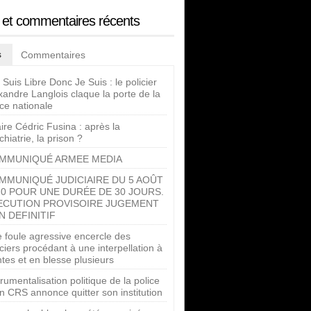
s et commentaires récents
s
Commentaires
 Suis Libre Donc Je Suis : le policier
xandre Langlois claque la porte de la
ice nationale
aire Cédric Fusina : après la
chiatrie, la prison ?
MMUNIQUÉ ARMEE MEDIA
MMUNIQUÉ JUDICIAIRE DU 5 AOÛT
20 POUR UNE DURÉE DE 30 JOURS.
ECUTION PROVISOIRE JUGEMENT
N DEFINITIF
 foule agressive encercle des
iciers procédant à une interpellation à
tes et en blesse plusieurs
trumentalisation politique de la police
n CRS annonce quitter son institution