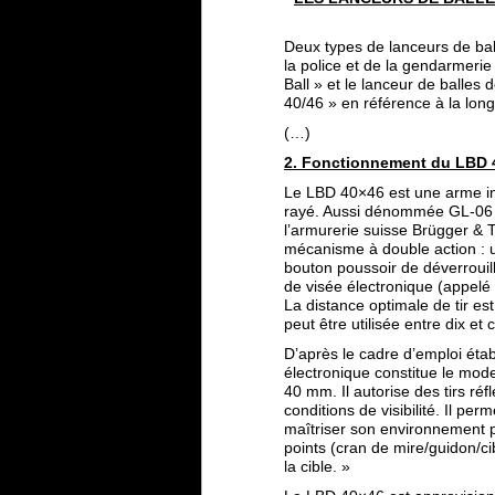
Deux types de lanceurs de bal
la police et de la gendarmeri
Ball » et le lanceur de balle
40/46 » en référence à la lon
(…)
2. Fonctionnement du LBD 
Le LBD 40×46 est une arme in
rayé. Aussi dénommée GL-06 (
l’armurerie suisse Brügger &
mécanisme à double action : u
bouton poussoir de déverrouil
de visée électronique (appelé 
La distance optimale de tir est
peut être utilisée entre dix et
D’après le cadre d’emploi étab
électronique constitue le mod
40 mm. Il autorise des tirs ré
conditions de visibilité. Il pe
maîtriser son environnement p
points (cran de mire/guidon/ci
la cible. »