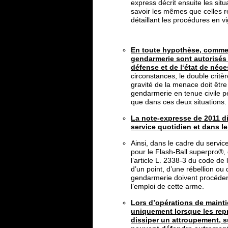
express décrit ensuite les situ
savoir les mêmes que celles re
détaillant les procédures en v
En toute hypothèse, comme le
gendarmerie sont autorisés à
défense et de l‘état de néce
circonstances, le double critèr
gravité de la menace doit être 
gendarmerie en tenue civile p
que dans ces deux situations.
La note-expresse de 2011 d
service quotidien et dans le
Ainsi, dans le cadre du servic
pour le Flash-Ball superpro®,
l’article L. 2338-3 du code de
d’un point, d’une rébellion ou 
gendarmerie doivent procéder
l’emploi de cette arme.
Lors d’opérations de mainti
uniquement lorsque les repr
dissiper un attroupement, s