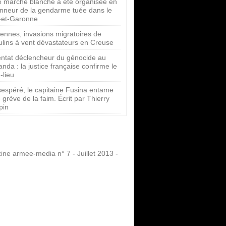
 marche blanche a été organisée en
onneur de la gendarme tuée dans le
-et-Garonne
iennes, invasions migratoires de
lins à vent dévastateurs en Creuse
entat déclencheur du génocide au
nda : la justice française confirme le
-lieu
espéré, le capitaine Fusina entame
 grève de la faim. Écrit par Thierry
pin
ne armee-media n° 7 - Juillet 2013 -