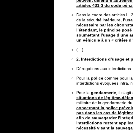
peuvent défendre autrement 
articles 431-3 du code pénal 
Dans le cadre des articles L. 
de la sécurité intérieure,
l’us
nécessaire par les circonst
l’étendant, le principe posé
soumettant l’usage d’une ar
un véhicule à un « critère 
(…)
2. Interdictions d’usage et
Dérogations aux interdictions
Pour la
police
comme pour la g
interdictions évoquées infra, 
Pour la
gendarmerie
, il s’agi
situations de légitime-défe
militaire de la gendarmerie du
concernant la police prévoi
pas dans les cas de légitim
afin de sauvegarder l’intégri
interdictions restent applic
nécessité visant la sauvega