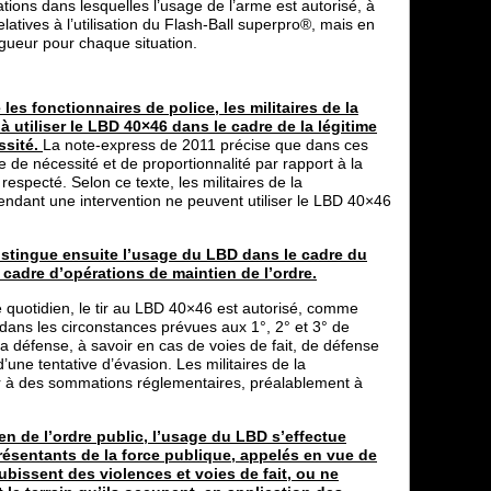
ations dans lesquelles l’usage de l’arme est autorisé, à
latives à l’utilisation du Flash-Ball superpro®, mais en
igueur pour chaque situation.
s fonctionnaires de police, les militaires de la
 utiliser le LBD 40×46 dans le cadre de la légitime
ssité.
La note-express de 2011 précise que dans ces
e de nécessité et de proportionnalité par rapport à la
respecté. Selon ce texte, les militaires de la
endant une intervention ne peuvent utiliser le LBD 40×46
istingue ensuite l’usage du LBD dans le cadre du
 cadre d’opérations de maintien de l’ordre.
e quotidien, le tir au LBD 40×46 est autorisé, comme
 dans les circonstances prévues aux 1°, 2° et 3° de
 la défense, à savoir en cas de voies de fait, de défense
d’une tentative d’évasion. Les militaires de la
 à des sommations réglementaires, préalablement à
en de l’ordre public, l’usage du LBD s’effectue
ésentants de la force publique, appelés en vue de
ubissent des violences et voies de fait, ou ne