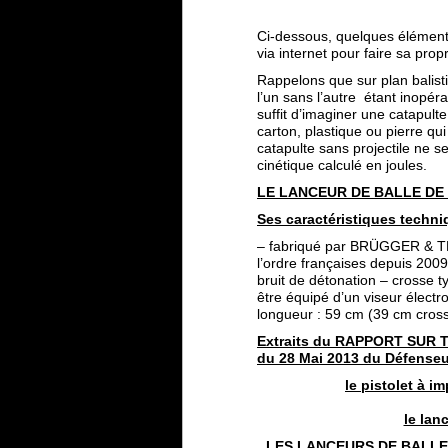
Ci-dessous, quelques élément
via internet pour faire sa prop
Rappelons que sur plan balisti
l’un sans l’autre étant inopér
suffit d’imaginer une catapult
carton, plastique ou pierre qui
catapulte sans projectile ne s
cinétique calculé en joules.
LE LANCEUR DE BALLE DE
Ses caractéristiques techni
– fabriqué par BRÜGGER & TH
l’ordre françaises depuis 20
bruit de détonation – crosse 
être équipé d’un viseur électr
longueur : 59 cm (39 cm cross
Extraits du RAPPORT SUR
du
28 Mai 2013 du Défenseu
le pistolet à i
le lan
LES LANCEURS DE BALLE