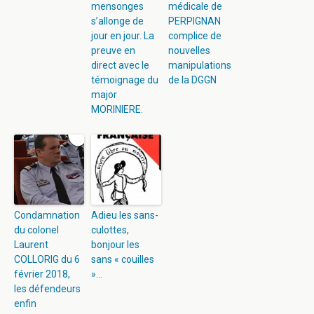
mensonges
médicale de
s’allonge de
PERPIGNAN
jour en jour. La
complice de
preuve en
nouvelles
direct avec le
manipulations
témoignage du
de la DGGN
major
MORINIERE.
Condamnation
Adieu les sans-
du colonel
culottes,
Laurent
bonjour les
COLLORIG du 6
sans « couilles
février 2018,
»…
les défendeurs
enfin